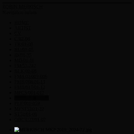
ROBIN MERKISCH
Navigation an/aus
HOME
ARTIST
CV
C/02-08
TR/01-08
BU/01-05
IB/01-35
MD/01-11
FM/51-242
BLK/01-08
FM/L02/003-006
FMB/008/01-13
FMB/017/01-12
MFCS/001-017
WMFCS/001-021
PLF/001-059
MFST52/21-22
ST52/01-06
OBCT/22/01-07