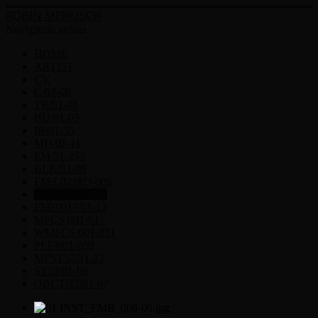
ROBIN MERKISCH
Navigation an/aus
HOME
ARTIST
CV
C/02-08
TR/01-08
BU/01-05
IB/01-35
MD/01-11
FM/51-242
BLK/01-08
FM/L02/003-006
FMB/008/01-13
FMB/017/01-12
MFCS/001-017
WMFCS/001-021
PLF/001-059
MFST52/21-22
ST52/01-06
OBCT/22/01-07